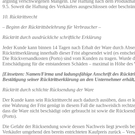
arglistig verschwiegenen Mängeln. Die Haftung nach dem Produkthaft
9.5. Soweit die Haftung des Verkäufers ausgeschlossen oder beschränkt
10. Rücktrittsrecht
– Beginn der Rücktrittsbelehrung für Verbraucher –
Rücktritt durch ausdrückliche schriftliche Erklärung
Jeder Kunde kann binnen 14 Tagen nach Erhalt der Ware durch Absend
Rücktrittserklärung innerhalb dieser Frist abgesendet wird (es entsc
Die Rückversandkosten (Porto) sind vom Kunden zu tragen. Wurde die
Entschädigung für die entstandenen Schäden – maximal in Höhe des W
[Einsetzen: Namen/Firma und ladungsfähige Anschrift des Rücktri
Bestätigung seiner Rücktrittserklärung an den Unternehmer erhält,
Rücktritt durch schlichte Rücksendung der Ware
Der Kunde kann sein Rücktrittsrecht auch dadurch ausüben, dass er le
eine Wahrung der Frist genügt in diesem Fall die nachweislich recht
dass die Ware nicht beschädigt oder gebraucht ist sowie die Rücksend
(Porto).
Die Gefahr der Rücksendung sowie dessen Nachweis liegt jeweils bei
Verkäufer umgehend den bereits entrichteten Kaufpreis zurück – Vers