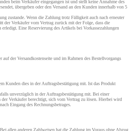
unden beim Verkäufer eingegangen ist und stellt keine Annahme des
ersendet, übergeben oder den Versand an den Kunden innerhalb von 5
ung zustande. Wenn die Zahlung trotz Fälligkeit auch nach erneuter
tt der Verkäufer vom Vertrag zurück mit der Folge, dass die
en erledigt. Eine Reservierung des Artikels bei Vorkassezahlungen
er auf der Versandkostenseite und im Rahmen des Bestellvorgangs
m Kunden dies in der Auftragsbestätigung mit. Ist das Produkt
alls unverzüglich in der Auftragsbestätigung mit. Bei einer
er Verkäufer berechtigt, sich vom Vertrag zu lösen. Hierbei wird
ung nach Eingang des Rechnungsbetrages.
. Bei allen anderen Zahlweisen hat die Zahlung im Voraus ohne Abzug