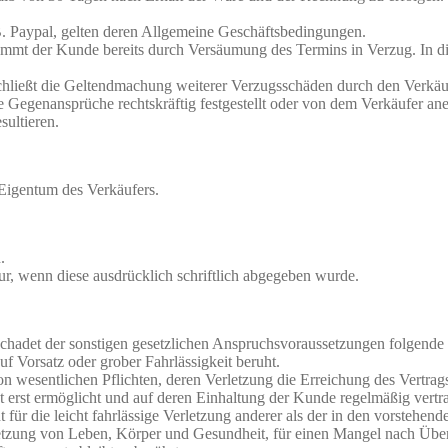
B. Paypal, gelten deren Allgemeine Geschäftsbedingungen.
 kommt der Kunde bereits durch Versäumung des Termins in Verzug. In 
hließt die Geltendmachung weiterer Verzugsschäden durch den Verkäuf
 Gegenansprüche rechtskräftig festgestellt oder von dem Verkäufer an
sultieren.
 Eigentum des Verkäufers.
.
ur, wenn diese ausdrücklich schriftlich abgegeben wurde.
eschadet der sonstigen gesetzlichen Anspruchsvoraussetzungen folgend
f Vorsatz oder grober Fahrlässigkeit beruht.
 von wesentlichen Pflichten, deren Verletzung die Erreichung des Vertra
rst ermöglicht und auf deren Einhaltung der Kunde regelmäßig vertraut
 für die leicht fahrlässige Verletzung anderer als der in den vorstehen
etzung von Leben, Körper und Gesundheit, für einen Mangel nach Übern