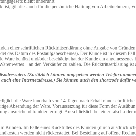
ungsgesetz bleibt unberührt.
 ist, gilt dies auch für die persönliche Haftung von Arbeitnehmern, Ve
en einer schriftlichen Rücktrittserklärung ohne Angabe von Gründen 
heidet das Datum des Postaufgabescheines). Der Kunde ist in diesem Fa
 Ware benützt und/oder beschädigt hat der Kunde ein angemessenes En
arenwertes – an den Verkäufer zu zahlen. Die Rücktrittserklärung ist 
ttsadressaten. (Zusätzlich können angegeben werden Telefaxnummer
 auch eine Internetadresse.) Sie können auch den shortcode dafür v
diglich die Ware innerhalb von 14 Tagen nach Erhalt ohne schriftliche
zeitige Absendung der Ware. Voraussetzung für diese Form der Ausübung
ung ausreichend frankiert erfolgt. Ausschließlich bei einer falsch-ode
m Kunden. Im Falle eines Rücktrittes des Kunden (durch ausdrückliche
andkosten werden nicht rückerstattet. Bei Bestellung auf offene Rechn