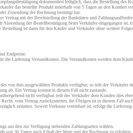
mpfangsbestätigung dokumentiert lediglich, dass die Bestellung des K
rkäufer das bestellte Produkt innerhalb von 5 Tagen an den Kunden v
oder Zusendung der Rechnung bestätigt hat.
er Vertrag mit der Bereitstellung der Bankdaten und Zahlungsaufforder
 Absendung der Bestellbestätigung beim Verkäufer eingegangen ist, tri
. Die Bestellung ist dann für den Käufer und Verkäufer ohne weitere Folg
sind Endpreise.
 für die Lieferung Versandkosten. Die Versandkosten werden dem Käuf
es von ihm ausgewählten Produkts verfügbar, so teilt der Verkäufer de
rung ab. Ein Vertrag kommt in diesem Fall nicht zustande.
rübergehend nicht verfügbar, teilt der Verkäufer dem Kunden dies ebenf
cht, vom Vertrag zurückzutreten. Im Übrigen ist in diesem Fall auch d
rzüglich erstatten. Soweit Vorkasse vereinbart ist, erfolgt die Liefer
ngs aus den zur Verfügung stehenden Zahlungsarten wählen.
halb von 30 Tagen nach Erhalt der Ware und der Rechnung zu erfolgen