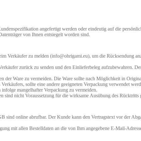
Kundenspezifikation angefertigt werden oder eindeutig auf die persönli
Datenträger von Ihnen entsiegelt worden sind.
m Verkäufer zu melden (info@ohrigami.eu), um die Rücksendung anzu
 Verkäufer zurück zu senden und den Einlieferbeleg aufzubewahren. De
 der Ware zu vermeiden. Die Ware sollte nach Möglichkeit in Origin
s Verkäufers, sollte eine andere geeigneten Verpackung verwendet wer
infolge mangelhafter Verpackung zu vermeiden.
en sind nicht Voraussetzung für die wirksame Ausübung des Rücktritts
AGB sind online abrufbar. Der Kunde kann den Vertragstext vor der Abg
gung mit allen Bestelldaten an die von Ihm angegebene E-Mail-Adresse