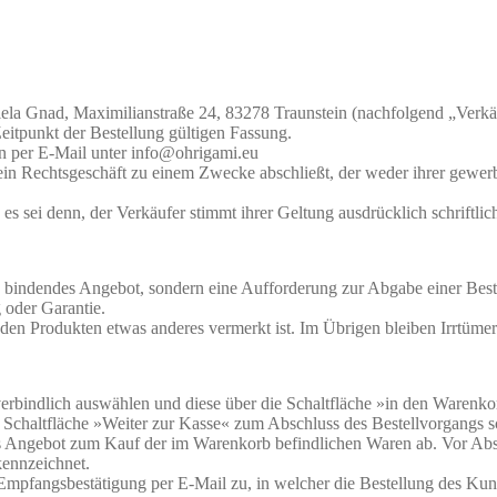
iela Gnad, Maximilianstraße 24, 83278 Traunstein (nachfolgend „Verk
itpunkt der Bestellung gültigen Fassung.
n per E-Mail unter info@ohrigami.eu
 ein Rechtsgeschäft zu einem Zwecke abschließt, der weder ihrer gewerb
sei denn, der Verkäufer stimmt ihrer Geltung ausdrücklich schriftlich
ich bindendes Angebot, sondern eine Aufforderung zur Abgabe einer Bes
 oder Garantie.
i den Produkten etwas anderes vermerkt ist. Im Übrigen bleiben Irrtümer
erbindlich auswählen und diese über die Schaltfläche »in den Waren
Schaltfläche »Weiter zur Kasse« zum Abschluss des Bestellvorgangs sc
es Angebot zum Kauf der im Warenkorb befindlichen Waren ab. Vor Abs
ennzeichnet.
Empfangsbestätigung per E-Mail zu, in welcher die Bestellung des Ku