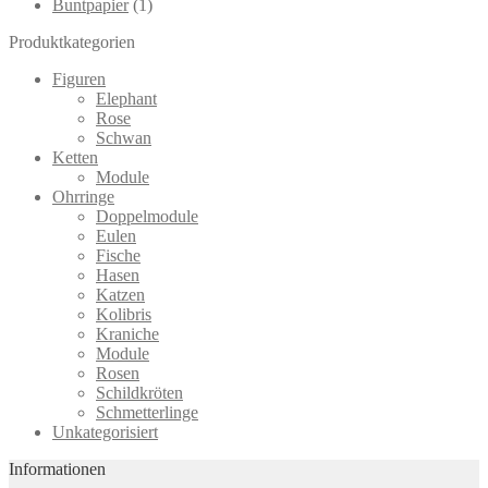
Buntpapier
(1)
Produktkategorien
Figuren
Elephant
Rose
Schwan
Ketten
Module
Ohrringe
Doppelmodule
Eulen
Fische
Hasen
Katzen
Kolibris
Kraniche
Module
Rosen
Schildkröten
Schmetterlinge
Unkategorisiert
Informationen