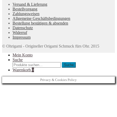
Versand & Lieferung
Bestellvorgang
Zahlungsweisen
Allgemeine Geschäftsbedingungen
Bestellung bestätigen & absenden
Datenschutz
Widerruf
Impressum
© Ohrigami - Origineller Origami Schmuck fürs Ohr. 2015
Mein Konto
Suche
Suche
Suche
nach:
Warenkorb
0
Privacy & Cookies Policy