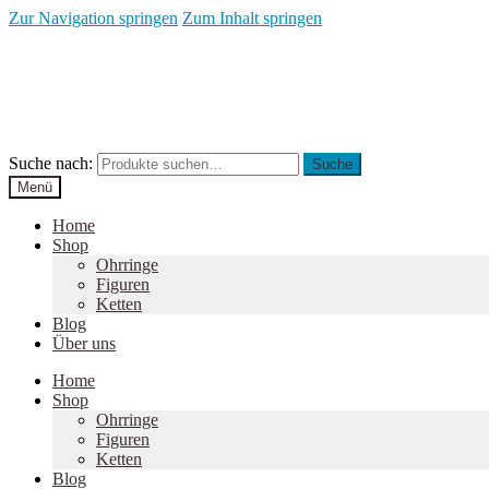
Zur Navigation springen
Zum Inhalt springen
Suche nach:
Suche
Menü
Home
Shop
Ohrringe
Figuren
Ketten
Blog
Über uns
Home
Shop
Ohrringe
Figuren
Ketten
Blog