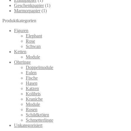
Efalinpapier
(1)
Geschenkpapier
(1)
Marmorpapier
(1)
Produktkategorien
Figuren
Elephant
Rose
Schwan
Ketten
Module
Ohrringe
Doppelmodule
Eulen
Fische
Hasen
Katzen
Kolibris
Kraniche
Module
Rosen
Schildkröten
Schmetterlinge
Unkategorisiert